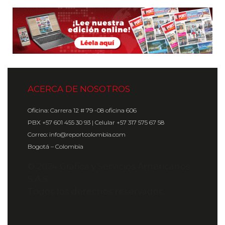
ACERCA DE NOSOTROS
Oficina: Carrera 12 # 79 -08 oficina 606
PBX +57 601 455 30 93 | Celular +57 317 575 67 58
Correo: info@reportcolombia.com
Bogotá – Colombia
© 2024 Gráfica y Servicios Americanos
S.A.S.
Todos los derechos reservados.