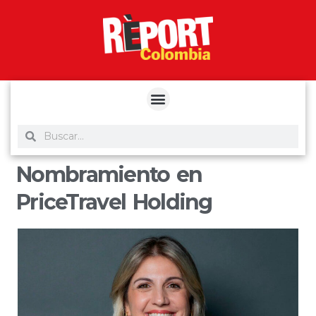
yuantoto
yuantoto
yuantoto
yuantoto
siaptoto
posjp33
siaptoto
Nombramiento en
PriceTravel Holding