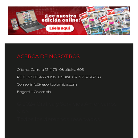
ACERCA DE NOSOTROS
Oficina: Carrera 12 # 79 -08 oficina 606
PBX +57 601 455 30 93 | Celular +57 317 575 67 58
Correo: info@reportcolombia.com
Bogotá – Colombia
© 2024 Gráfica y Servicios Americanos
S.A.S.
Todos los derechos reservados.