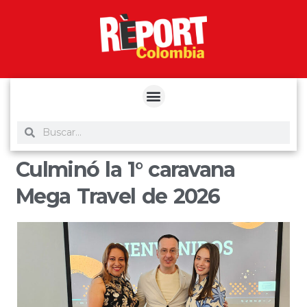
yuantoto
yuantoto
yuantoto
yuantoto
siaptoto
posjp33
siaptoto
Culminó la 1° caravana
Mega Travel de 2026