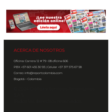
ACERCA DE NOSOTROS
Oficina: Carrera 12 # 79 -08 oficina 606
PBX +57 601 455 30 93 | Celular +57 317 575 67 58
Correo: info@reportcolombia.com
Bogotá – Colombia
© 2024 Gráfica y Servicios Americanos
S.A.S.
Todos los derechos reservados.