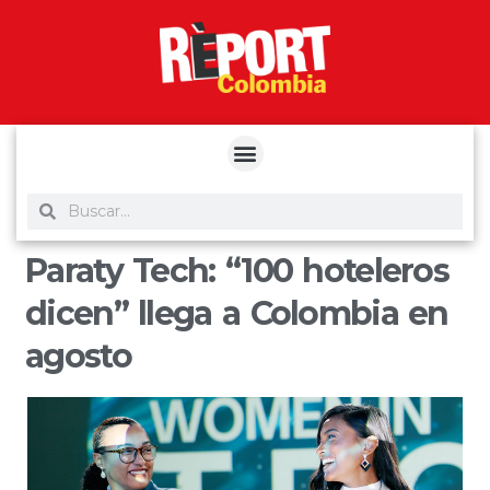
yuantoto
yuantoto
yuantoto
yuantoto
siaptoto
posjp33
siaptoto
Paraty Tech: “100 hoteleros
dicen” llega a Colombia en
agosto