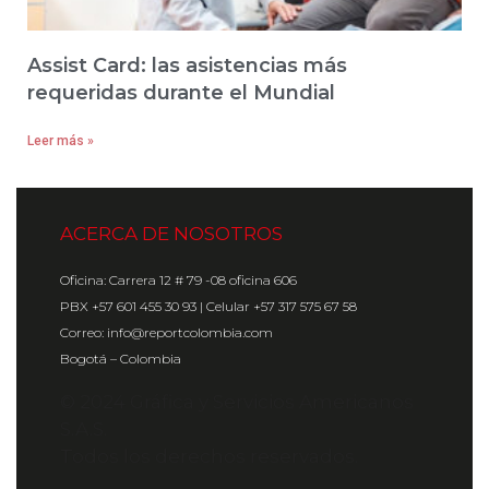
Assist Card: las asistencias más
requeridas durante el Mundial
Leer más »
ACERCA DE NOSOTROS
Oficina: Carrera 12 # 79 -08 oficina 606
PBX +57 601 455 30 93 | Celular +57 317 575 67 58
Correo: info@reportcolombia.com
Bogotá – Colombia
© 2024 Gráfica y Servicios Americanos
S.A.S.
Todos los derechos reservados.