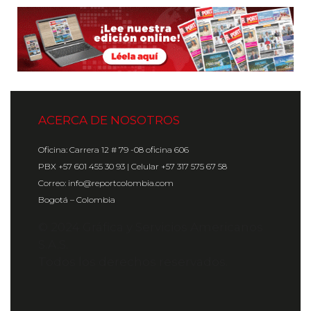
ACERCA DE NOSOTROS
Oficina: Carrera 12 # 79 -08 oficina 606
PBX +57 601 455 30 93 | Celular +57 317 575 67 58
Correo: info@reportcolombia.com
Bogotá – Colombia
© 2024 Gráfica y Servicios Americanos
S.A.S.
Todos los derechos reservados.