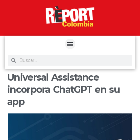
yuantoto
yuantoto
yuantoto
yuantoto
siaptoto
posjp33
siaptoto
Universal Assistance
incorpora ChatGPT en su
app