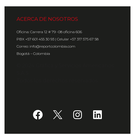
ACERCA DE NOSOTROS
Oficina: Carrera 12 # 79 -08 oficina 606
PBX +57 601 455 30 93 | Celular +57 317 575 67 58
Correo: info@reportcolombia.com
Bogotá – Colombia
© 2024 Gráfica y Servicios Americanos
S.A.S.
Todos los derechos reservados.